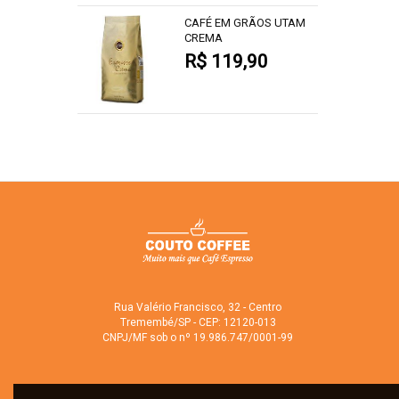
CAFÉ EM GRÃOS UTAM
CREMA
R$ 119,90
Rua Valério Francisco, 32 - Centro
Tremembé/SP - CEP: 12120-013
CNPJ/MF sob o nº 19.986.747/0001-99