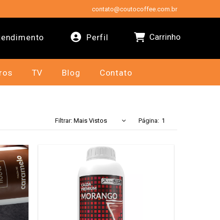
contato@coutocoffee.com.br
Carrinho
endimento
Perfil
ros
TV
Blog
Contato
Filtrar:
Página: