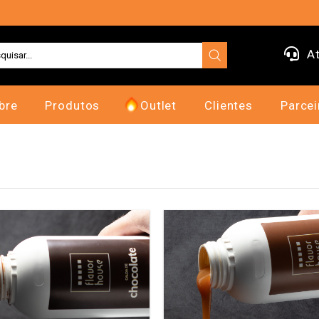
At
bre
Produtos
Outlet
Clientes
Parcei