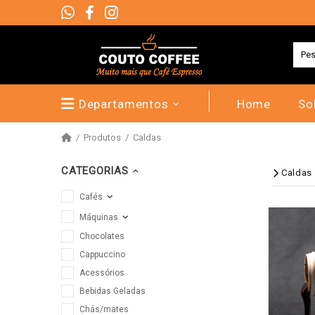
Departamentos
Home
So
Produtos
Caldas
CATEGORIAS
Caldas
Cafés
Máquinas
Chocolates
Cappuccino
Acessórios
Bebidas Geladas
Chás/mates