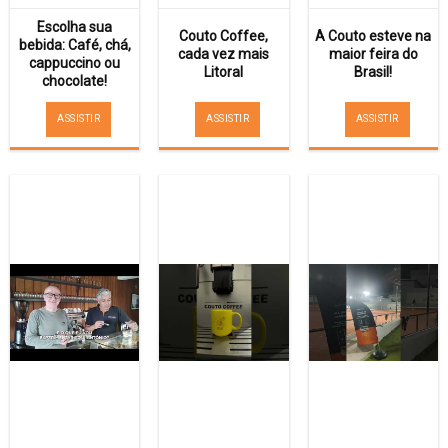
Escolha sua
Couto Coffee,
A Couto esteve na
bebida: Café, chá,
cada vez mais
maior feira do
cappuccino ou
Litoral
Brasil!
chocolate!
ASSISTIR
ASSISTIR
ASSISTIR