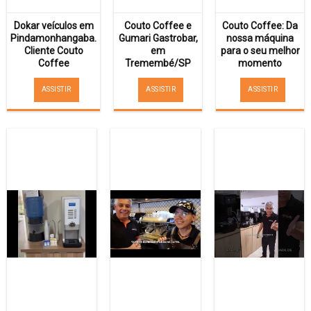
Dokar veículos em
Couto Coffee e
Couto Coffee: Da
Pindamonhangaba.
Gumari Gastrobar,
nossa máquina
Cliente Couto
em
para o seu melhor
Coffee
Tremembé/SP
momento
ASSISTIR
ASSISTIR
ASSISTIR