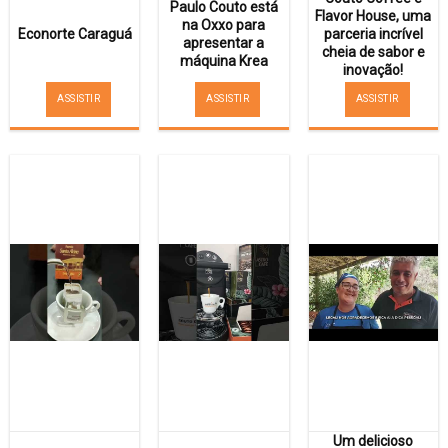
Paulo Couto está
Flavor House, uma
na Oxxo para
Econorte Caraguá
parceria incrível
apresentar a
cheia de sabor e
máquina Krea
inovação!
ASSISTIR
ASSISTIR
ASSISTIR
Um delicioso