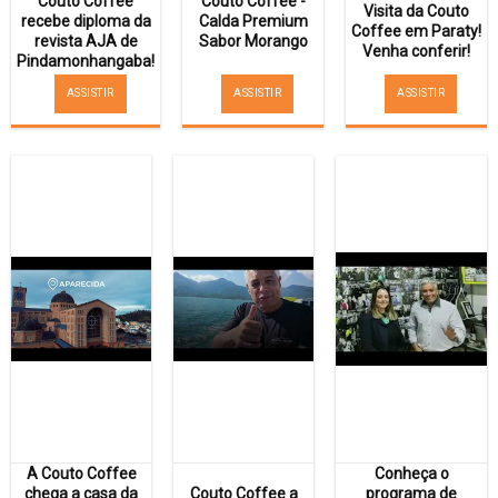
Couto Coffee
Couto Coffee -
Visita da Couto
recebe diploma da
Calda Premium
Coffee em Paraty!
revista AJA de
Sabor Morango
Venha conferir!
Pindamonhangaba!
ASSISTIR
ASSISTIR
ASSISTIR
A Couto Coffee
Conheça o
chega a casa da
Couto Coffee a
programa de