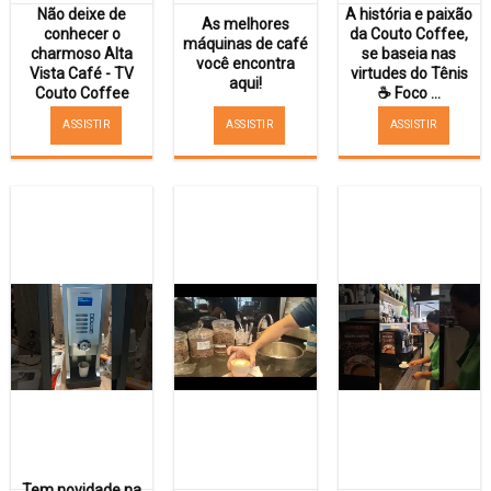
Não deixe de
A história e paixão
As melhores
conhecer o
da Couto Coffee,
máquinas de café
charmoso Alta
se baseia nas
você encontra
Vista Café - TV
virtudes do Tênis
aqui!
Couto Coffee
☕ Foco ...
ASSISTIR
ASSISTIR
ASSISTIR
Tem novidade na