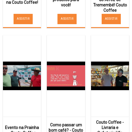
na Couto Coffee!
você!
Tremembé! Couto
Coffee
ASSISTIR
ASSISTIR
ASSISTIR
Couto Coffee -
Como passar um
Evento na Prainha
Livraria e
bom café? - Couto