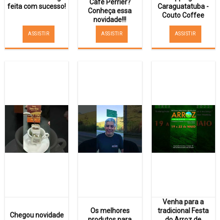
Café Perrier?
feita com sucesso!
Caraguatatuba -
Conheça essa
Couto Coffee
novidade!!!
ASSISTIR
ASSISTIR
ASSISTIR
Venha para a
Os melhores
tradicional Festa
Chegou novidade
produtos para
do Arroz de