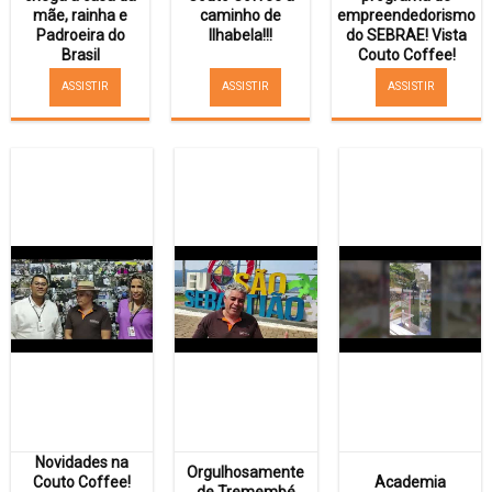
mãe, rainha e
caminho de
empreendedorismo
Padroeira do
Ilhabela!!!
do SEBRAE! Vista
Brasil
Couto Coffee!
ASSISTIR
ASSISTIR
ASSISTIR
Novidades na
Orgulhosamente
Couto Coffee!
Academia
de Tremembé