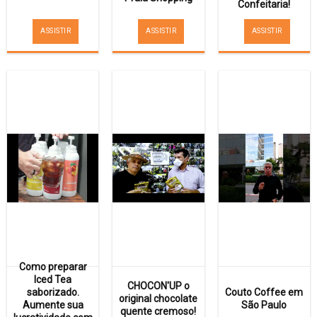
Confeitaria!
ASSISTIR
ASSISTIR
ASSISTIR
Como preparar
Iced Tea
CHOCON'UP o
saborizado.
Couto Coffee em
original chocolate
Aumente sua
São Paulo
quente cremoso!