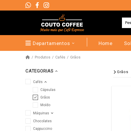
Departamentos
Home
So
Produtos
Cafés
Grãos
CATEGORIAS
Grãos
Cafés
Cápsulas
Grãos
Moído
Máquinas
Chocolates
Cappuccino