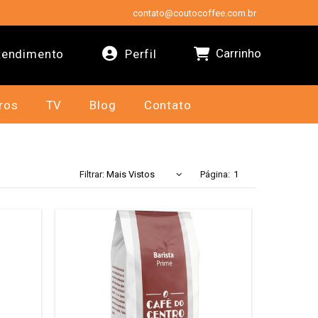
contato@coutocoffee.com.br
Carrinho
endimento
Perfil
ros
TV
Blog
Contato
Filtrar:
Página: