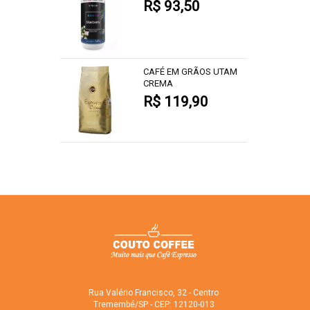
R$ 93,50
CAFÉ EM GRÃOS UTAM
CREMA
R$ 119,90
Rua Valério Francisco, 32 - Centro
Tremembé/SP - CEP: 12120-013