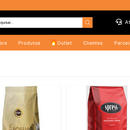
At
bre
Produtos
Outlet
Clientes
Parcei